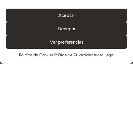
Aceptar
Denegar
Ver preferencias
COMPRAR
Política de Cookies
Política de Privacidad
Aviso Legal
COSECHA 23 DE FUENQUESADA VIRGEN
EXTRA, SINFONÍA DE SENSACIONES
15-12-2023.
Aceite Fuenquesada
.
Fuenquesada siempre ha aspirado a ser la
expresión máxima del aceite de oliva virgen
extra. Somos conscientes de que se trata de
un propósito ambicioso, pero el esfuerzo